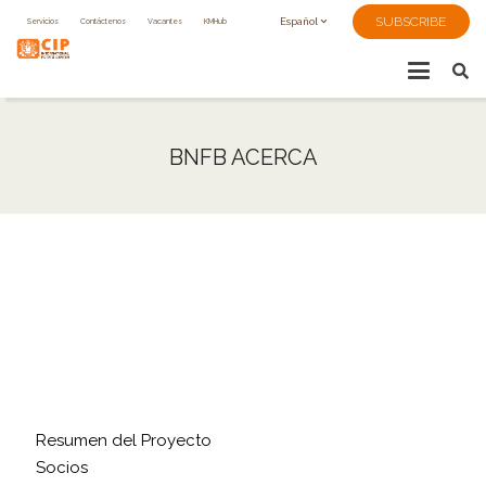
SUBSCRIBE
Servicios
Contáctenos
Vacantes
KMHub
Español
BNFB ACERCA
Inicio
|
Acerca
|
Producción y rendimiento del
BNFB
|
Hechos sobre la Biofortificación
|
Materiales de Entrenamiento y Aprendizaje
|
Noticias y Medios
Resumen del Proyecto
Socios