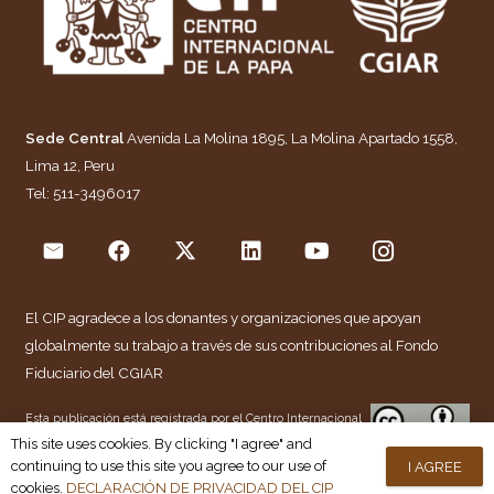
Sede Central
Avenida La Molina 1895, La Molina Apartado 1558,
Lima 12, Peru
Tel: 511-3496017
El CIP agradece a los donantes y organizaciones que apoyan
globalmente su trabajo a través de sus contribuciones al
Fondo
Fiduciario del CGIAR
Esta publicación está registrada por el Centro Internacional
This site uses cookies. By clicking "I agree" and
de la Papa (CIP). Está licenciada para su uso bajo la Licencia
continuing to use this site you agree to our use of
I AGREE
Internacional de Atribución 4.0 de Creative Commons
cookies.
DECLARACIÓN DE PRIVACIDAD DEL CIP