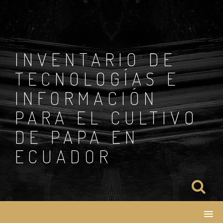
Skip
to
content
INVENTARIO DE
TECNOLOGÍAS E
INFORMACIÓN
PARA EL CULTIVO
DE PAPA EN
ECUADOR